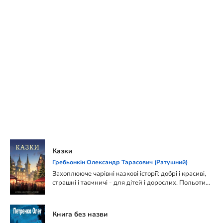
Казки
Гребьонкін Олександр Тарасович (Ратушний)
Захоплююче чарівні казкові історії: добрі і красиві,
страшні і таємничі - для дітей і дорослих. Польоти
на справжнісінькому драконі, згубні таємниці
напою безсмертя, таємничий містер С., що
підстерігає людей в темних провулках міста,
Книга без назви
пошуки зниклого братика, зграя страшних вовків,