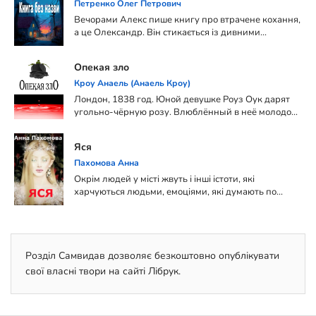
Петренко Олег Петрович
що підстерігає в ...
Вечорами Алекс пише книгу про втрачене кохання,
а це Олександр. Він стикається із дивними
персонажами, переживає незвичайні ситуації. Його
життя з кожним днем дедалі більше змінюється,
Опекая зло
перетворюючись на якесь божевілля. Через деякий
час він розуміє, що все відбувається уві сні.
Кроу Анаель (Анаель Кроу)
Лондон, 1838 год. Юной девушке Роуз Оук дарят
угольно-чёрную розу. Влюблённый в неё молодой
человек прилагает все силы, чтобы узнать имя
таинственного дарителя и смысл необычного
Яся
подарка. Однако история чёрного цветка уводит
его далеко за пределы общепринятого его
Пахомова Анна
современниками понимания мира.
Окрім людей у місті жвуть і інші істоти, які
харчуються людьми, емоціями, які думають по
іншому і відчувають по іншому. А є Яся - дивна
людська дівчина, яка іноді зустрічає таких істот на
мосту. Міські феї - легенда чи правда?
Розділ Самвидав дозволяє безкоштовно опублікувати
свої власні твори на сайті Лібрук.