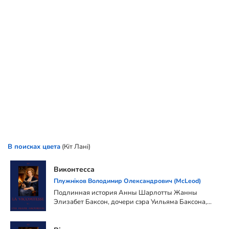
В поисках цвета
(Кіт Лані)
Виконтесса
Плужніков Володимир Олександрович (McLeod)
Подлинная история Анны Шарлотты Жанны
Элизабет Баксон, дочери сэра Уильяма Баксона,
лорда Кларик и Маргариты де Брейль,
урожденной Мадмуазель де Брейль, Леди Кларик