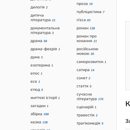
проза
19
дилогія
2
публіцистика
7
дитяча
література
п’єса
21
83
документальна
роман
138
література
3
роман про
драма
кохання
58
21
драма-феєрія
російською
1
мовою
30
дума
3
саморозвиток
1
езотерика
1
сатира
14
епос
1
сонет
2
есе
1
стаття
5
етюд
5
сучасна
життєві історії
1
література
170
К
загадки
1
сценарій
1
збірка
298
травестія
2
З
казка
138
трагікомедія
5