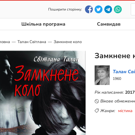
Поширити сторінку:
Шкільна програма
Самвидав
ловна
Талан Світлана
Замкнене коло
Замкнене 
Талан Св
1960
Рік написання:
2017
Вікове обмеженн
Жанри:
містика