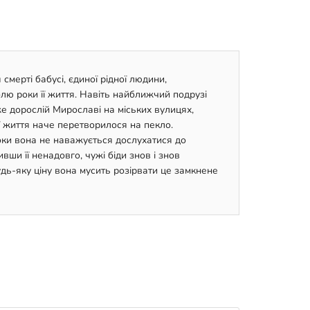
мерті бабусі, єдиної рідної людини,
лю роки її життя. Навіть найближчий подрузі
же дорослій Мирославі на міських вулицях,
ї життя наче перетворилося на пекло.
оки вона не наважується дослухатися до
ши її ненадовго, чужі біди знов і знов
удь-яку ціну вона мусить розірвати це замкнене