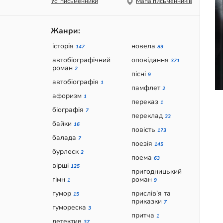
Усі письменники
Мапа письменників
Жанри:
історія
новела
147
89
автобіографічний
оповідання
371
роман
2
пісні
9
автобіографія
1
памфлет
2
афоризм
1
переказ
1
біографія
7
переклад
33
байки
16
повість
173
балада
7
поезія
145
бурлеск
2
поема
63
вірші
125
пригодницький
гімн
роман
1
9
гумор
прислів’я та
15
приказки
7
гумореска
3
притча
1
детектив
37