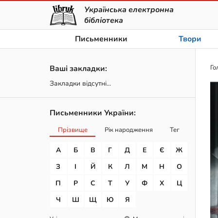
Українська електронна
бібліотека
Письменники
Твори
Ваші закладки:
Го
Закладки відсутні...
Письменники України:
Прізвище
Рік народження
Тег
А
Б
В
Г
Д
Е
Є
Ж
З
І
Й
К
Л
М
Н
О
П
Р
С
Т
У
Ф
Х
Ц
Ч
Ш
Щ
Ю
Я