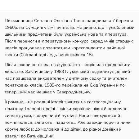
Письменниця Світлана Олегівна Талан народилася 7 березня
1960р. на Сумщині у сім’ї вчителів. Не дивно, що її улюбленими
шкільними предметами були українська мова та література.
Після перемоги в літературному конкурсі серед учнів старших
класів працювала позаштатним кореспондентом районної
газети (Світлані тоді ледь виповнилося 15).
Після школи не пішла на журналіста – вирішила продовжити
династію. Закінчивши у 1983 Глухівський педінститут, деякий
час працювала вихователем у дитячому садку та вчителем
початкових класів. 1989-го переїхала на Схід України й по
теперішній час мешкає у Сєвєродонецьку.
Її романи – це реальні історії з життя на гостросоціальну
тематику. Головні героїні – жінки-українки: ніжні й водночас
сильні духом, зворушливі й чутливі. Вони закохуються й
помиляються, злітають і падають… Але завжди поруч з ними
крокує любов: до чоловіка й до дітей, до рідної домівки й
взагалі до Батьківщини.