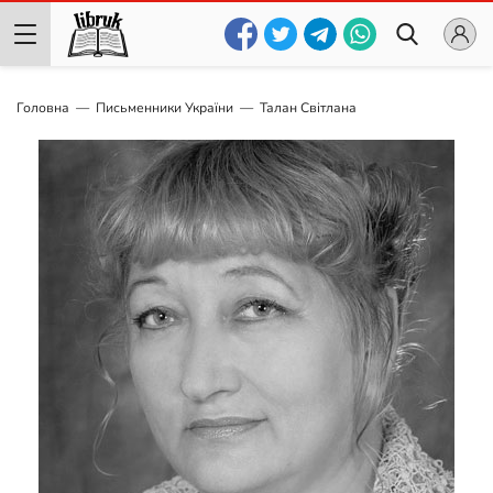
Головна
Письменники України
Талан Світлана