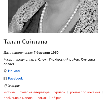
Талан Світлана
Дата народження:
7 березня 1960
Місце народження:
с. Слоут, Глухівський район, Сумська
область
На мапі
Facebook
Жанри:
містика
сучасна література
уривок
роман про кохання
російською мовою
роман
збірка