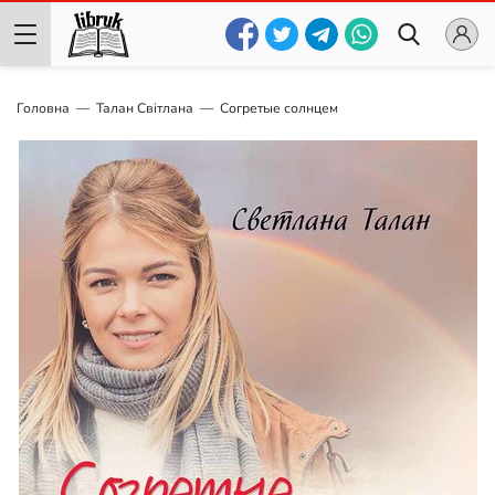
Головна
Талан Світлана
Согретые солнцем