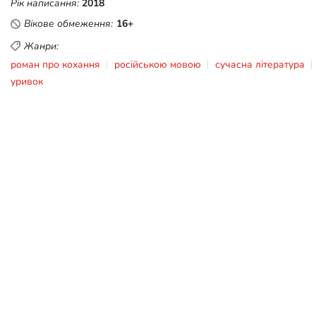
Рік написання:
2018
Вікове обмеження:
16+
Жанри:
роман про кохання
російською мовою
сучасна література
уривок