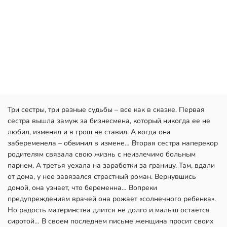
Три сестры, три разные судьбы – все как в сказке. Первая
сестра вышла замуж за бизнесмена, который никогда ее не
любил, изменял и в грош не ставил. А когда она
забеременела – обвинил в измене… Вторая сестра наперекор
родителям связала свою жизнь с неизлечимо больным
парнем. А третья уехала на заработки за границу. Там, вдали
от дома, у нее завязался страстный роман. Вернувшись
домой, она узнает, что беременна… Вопреки
предупреждениям врачей она рожает «солнечного ребенка».
Но радость материнства длится не долго и малыш остается
сиротой… В своем последнем письме женщина просит своих