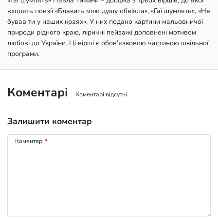
«Гаї шумлять» Павла Тичини – добірка з трьох віршів, до якої
входять поезії «Блакить мою душу обвіяла», «Гаї шумлять», «Не
бував ти у наших краях». У них подано картини мальовничої
природи рідного краю, ліричні пейзажі доповнені мотивом
любові до України. Ці вірші є обов’язковою частиною шкільної
програми.
Коментарі
Коментарі відсутні...
Залишити коментар
Коментар
*