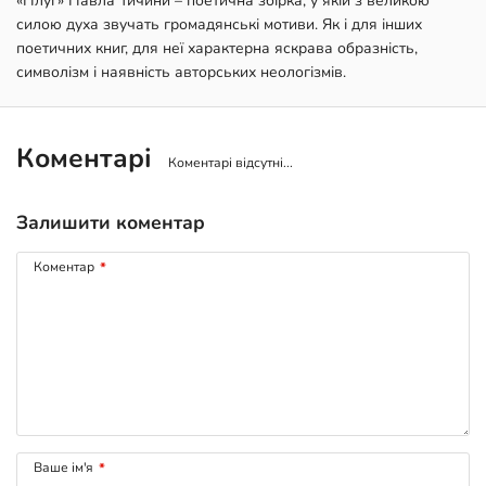
«Плуг» Павла Тичини – поетична збірка, у якій з великою
силою духа звучать громадянські мотиви. Як і для інших
поетичних книг, для неї характерна яскрава образність,
символізм і наявність авторських неологізмів.
Коментарі
Коментарі відсутні...
Залишити коментар
Коментар
*
Ваше ім'я
*