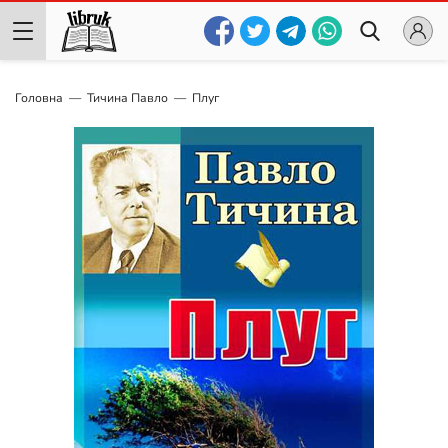
Головна
Тичина Павло
Плуг