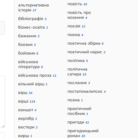
повість
альтернативна
42
історія
27
повість про
кохання
бібліографія
4
3
поезія
бізнес-освіта
12
1
поема
бажання
4
3
поетична збірка
боевик
6
3
поетичний нарис
бойовик
2
6
політика
військова
5
література
9
політична
сатира
військова проза
15
11
послання
вільний вірш
3
1
постапокалипсис
вірш
4
34
поэма
вірші
1
124
практичний
ваншот
4
посібник
1
верлібр
2
пригоди
41
вестерн
2
пригодницький
вирш
роман
1
10