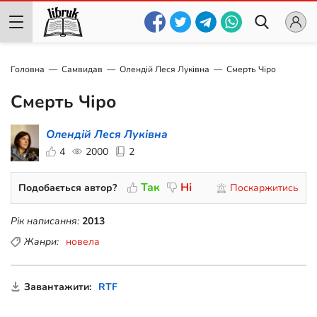
Головна
Самвидав
Олендій Леся Луківна
Смерть Чіро
Смерть Чіро
Олендій Леся Луківна
4
2000
2
Так
Ні
Подобається автор?
Поскаржитись
Рік написання:
2013
Жанри:
новела
Завантажити:
RTF