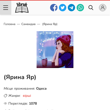
Головна
Самвидав
(Ярина Яр)
(Ярина Яр)
Місце проживання:
Одеса
Жанри:
вірші
Переглядів:
1078