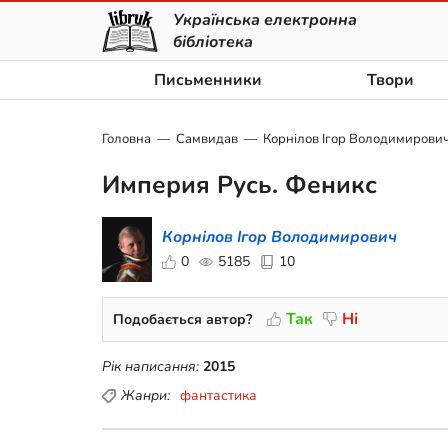
Українська електронна
бібліотека
Письменники
Твори
Головна
Самвидав
Корнілов Ігор Володимирови
Империя Русь. Феникс
Корнілов Ігор Володимирович
0
5185
10
Так
Ні
Подобається автор?
Рік написання:
2015
Жанри:
фантастика