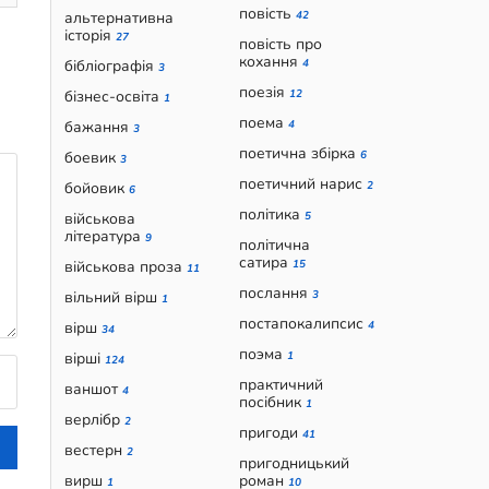
повість
альтернативна
42
історія
27
повість про
кохання
бібліографія
4
3
поезія
бізнес-освіта
12
1
поема
бажання
4
3
поетична збірка
боевик
6
3
поетичний нарис
бойовик
2
6
політика
військова
5
література
9
політична
сатира
військова проза
15
11
послання
вільний вірш
3
1
постапокалипсис
вірш
4
34
поэма
вірші
1
124
практичний
ваншот
4
посібник
1
верлібр
2
пригоди
41
вестерн
2
пригодницький
вирш
роман
1
10