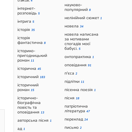
traktat
4
науково-
інтернет-
популярний
8
розповідь
5
нелінійний сюжет
1
інтрига
5
новела
34
історія
35
новела написана
історія
за мотивами
фантастична
8
спогадів моєї
бабусі.
5
історико-
пригодницький
онтопрактика
1
роман
11
оповідання
91
історична
45
п'єса
2
історичний
183
підлітки
11
історичний
роман
пісенна поезія
15
1
історично-
пісня
18
біографічна
патріотична
повість та
література
оповідання
47
13
переклад
авторська пісня
24
1
письмо
ад
2
1