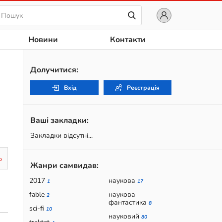
Новини
Контакти
Долучитися:
Вхід
Реєстрація
Ваші закладки:
Закладки відсутні...
ь
Жанри самвидав:
2017
наукова
1
17
fable
наукова
2
фантастика
8
sci-fi
10
науковий
80