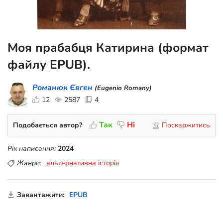
Моя прабабця Катирина (формат
файлу EPUB).
Романюк Євген
(Eugenio Romany)
12
2587
4
Так
Ні
Подобається автор?
Поскаржитись
Рік написання:
2024
Жанри:
альтернативна історія
Завантажити:
EPUB