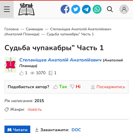
Головна
Самвидав
Степаніщев Анатолій Анатолійович
(Анатолий Планида)
Судьба чупакабры” Часть 1
Судьба чупакабры” Часть 1
Степаніщев Анатолій Анатолійович
(Анатолий
Планида)
1
1070
1
Так
Ні
Подобається автор?
Поскаржитись
Рік написання:
2015
Жанри:
повість
Читати
Завантажити:
DOC