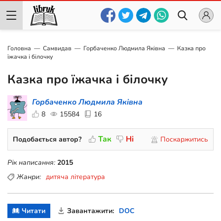
Головна
Самвидав
Горбаченко Людмила Яківна
Казка про
їжачка і білочку
Казка про їжачка і білочку
Горбаченко Людмила Яківна
8
15584
16
Так
Ні
Подобається автор?
Поскаржитись
Рік написання:
2015
Жанри:
дитяча література
Читати
Завантажити:
DOC