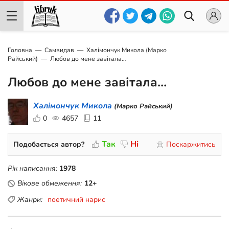
Головна
Самвидав
Халімончук Микола (Марко
Райський)
Любов до мене завітала…
Любов до мене завітала…
Халімончук Микола
(Марко Райський)
0
4657
11
Так
Ні
Подобається автор?
Поскаржитись
Рік написання:
1978
Вікове обмеження:
12+
Жанри:
поетичний нарис