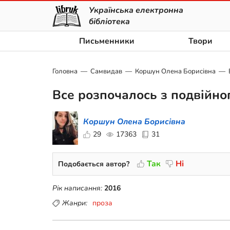
Українська електронна
бібліотека
Письменники
Твори
Головна
Самвидав
Коршун Олена Борисівна
Все розпочалось з подвійно
Коршун Олена Борисівна
29
17363
31
Так
Ні
Подобається автор?
Рік написання:
2016
Жанри:
проза