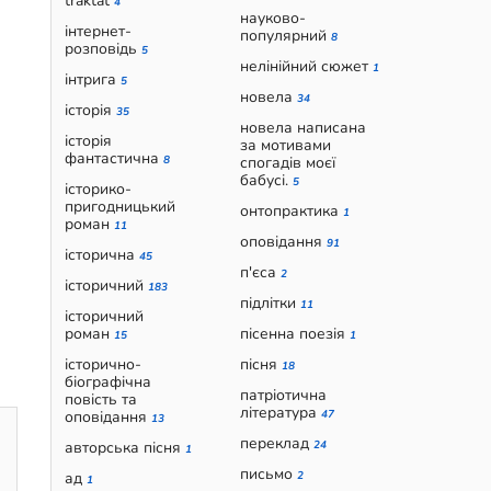
traktat
4
науково-
інтернет-
популярний
8
розповідь
5
нелінійний сюжет
1
інтрига
5
новела
34
історія
35
новела написана
історія
за мотивами
фантастична
8
спогадів моєї
бабусі.
5
історико-
пригодницький
онтопрактика
1
роман
11
оповідання
91
історична
45
п'єса
2
історичний
183
підлітки
11
історичний
роман
пісенна поезія
15
1
історично-
пісня
18
біографічна
патріотична
повість та
література
оповідання
47
13
переклад
авторська пісня
24
1
письмо
ад
2
1