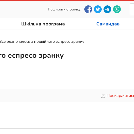
Поширити сторінку:
Шкільна програма
Самвидав
Все розпочалось з подвійного еспресо зранку
го еспресо зранку
Поскаржитис