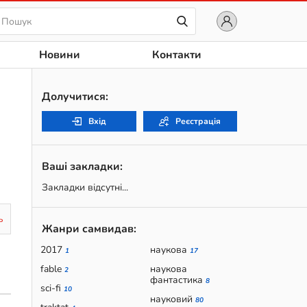
Новини
Контакти
Долучитися:
Вхід
Реєстрація
Ваші закладки:
Закладки відсутні...
ь
Жанри самвидав:
2017
наукова
1
17
fable
наукова
2
фантастика
8
sci-fi
10
науковий
80