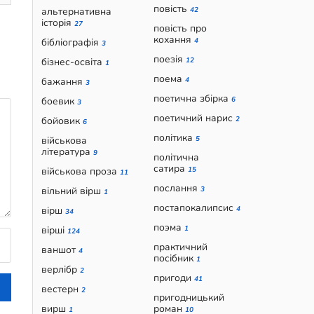
повість
альтернативна
42
історія
27
повість про
кохання
бібліографія
4
3
поезія
бізнес-освіта
12
1
поема
бажання
4
3
поетична збірка
боевик
6
3
поетичний нарис
бойовик
2
6
політика
військова
5
література
9
політична
сатира
військова проза
15
11
послання
вільний вірш
3
1
постапокалипсис
вірш
4
34
поэма
вірші
1
124
практичний
ваншот
4
посібник
1
верлібр
2
пригоди
41
вестерн
2
пригодницький
вирш
роман
1
10