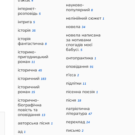
traktat
4
науково-
інтернет-
популярний
8
розповідь
5
нелінійний сюжет
1
інтрига
5
новела
34
історія
35
новела написана
історія
за мотивами
фантастична
8
спогадів моєї
бабусі.
5
історико-
пригодницький
онтопрактика
1
роман
11
оповідання
91
історична
45
п'єса
2
історичний
183
підлітки
11
історичний
роман
пісенна поезія
15
1
історично-
пісня
18
біографічна
патріотична
повість та
література
оповідання
47
13
переклад
авторська пісня
24
1
письмо
ад
2
1