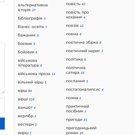
повість
альтернативна
42
історія
27
повість про
кохання
бібліографія
4
3
поезія
бізнес-освіта
12
1
поема
бажання
4
3
поетична збірка
боевик
6
3
поетичний нарис
бойовик
2
6
політика
військова
5
література
9
політична
сатира
військова проза
15
11
послання
вільний вірш
3
1
постапокалипсис
вірш
4
34
поэма
вірші
1
124
практичний
ваншот
4
посібник
1
верлібр
2
пригоди
41
вестерн
2
пригодницький
вирш
роман
1
10