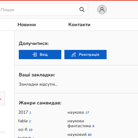
Новини
Контакти
Долучитися:
Вхід
Реєстрація
Ваші закладки:
Закладки відсутні...
ь
Жанри самвидав:
2017
наукова
1
17
fable
наукова
2
фантастика
8
sci-fi
10
науковий
80