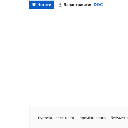
Читати
Завантажити:
DOC
пустота і самотність… промінь сонця… безумств