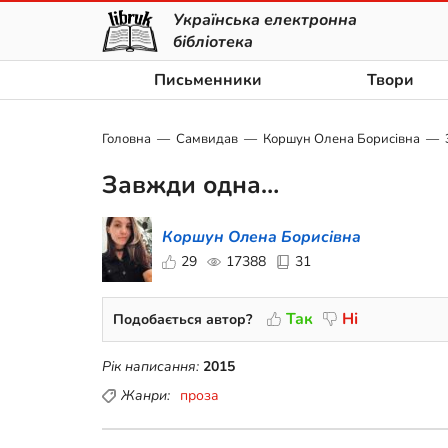
Українська електронна
бібліотека
Письменники
Твори
Головна
Самвидав
Коршун Олена Борисівна
Завжди одна…
Коршун Олена Борисівна
29
17388
31
Так
Ні
Подобається автор?
Рік написання:
2015
Жанри:
проза