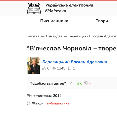
Українська електронна
бібліотека
Письменники
Твори
Головна
Самвидав
Березицький Богдан Адамов
“В’ячеслав Чорновіл – творе
Березицький Богдан Адамович
0
1245
1
Так
Ні
Подобається автор?
Рік написання:
2014
Жанри:
публіцистика