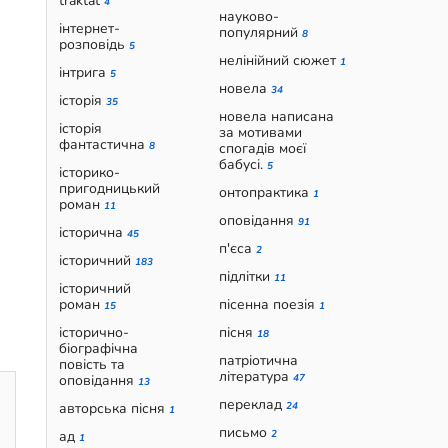
traktat
4
науково-
інтернет-
популярний
8
розповідь
5
нелінійний сюжет
1
інтрига
5
новела
34
історія
35
новела написана
історія
за мотивами
фантастична
8
спогадів моєї
бабусі.
5
історико-
пригодницький
онтопрактика
1
роман
11
оповідання
91
історична
45
п'єса
2
історичний
183
підлітки
11
історичний
роман
пісенна поезія
15
1
історично-
пісня
18
біографічна
патріотична
повість та
література
оповідання
47
13
переклад
авторська пісня
24
1
письмо
ад
2
1