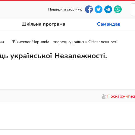
Поширити сторінку:
Шкільна програма
Самвидав
ич
“В’ячеслав Чорновіл – творець української Незалежності.
ць української Незалежності.
Поскаржитис