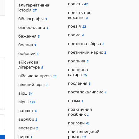
повість
альтернативна
42
історія
27
повість про
кохання
бібліографія
4
3
поезія
бізнес-освіта
12
1
поема
бажання
4
3
поетична збірка
боевик
6
3
поетичний нарис
бойовик
2
6
політика
військова
5
література
9
політична
сатира
військова проза
15
11
послання
вільний вірш
3
1
постапокалипсис
вірш
4
34
поэма
вірші
1
124
практичний
ваншот
4
посібник
1
верлібр
2
пригоди
41
вестерн
2
пригодницький
вирш
роман
1
10