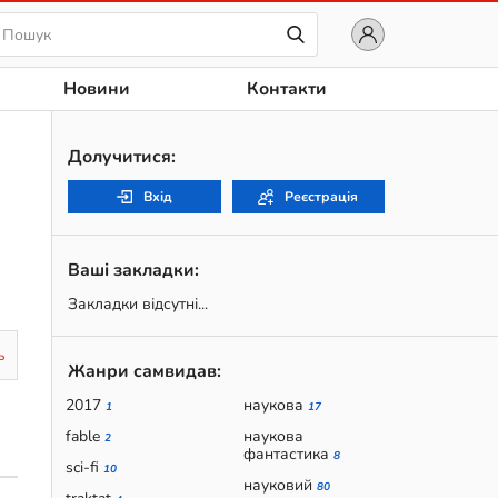
Новини
Контакти
Долучитися:
Вхід
Реєстрація
Ваші закладки:
Закладки відсутні...
ь
Жанри самвидав:
2017
наукова
1
17
fable
наукова
2
фантастика
8
sci-fi
10
науковий
80