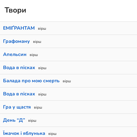
Твори
ЕМІҐРАНТАМ
вірш
Графоману
вірш
Апельсин
вірш
Вода в пісках
вірш
Балада про мою смерть
вірш
Вода в пісках
вірш
Гра у щастя
вірш
День “Д”
вірш
Їжачок і яблунька
вірш