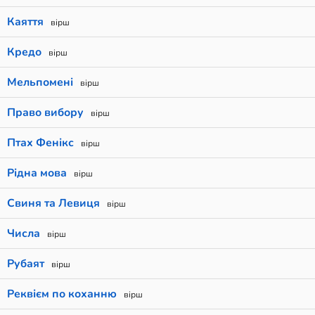
Каяття
вірш
Кредо
вірш
Мельпомені
вірш
Право вибору
вірш
Птах Фенікс
вірш
Рідна мова
вірш
Свиня та Левиця
вірш
Числа
вірш
Рубаят
вірш
Реквієм по коханню
вірш