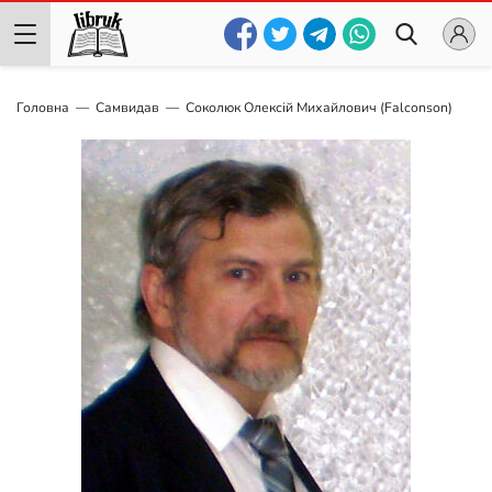
Головна
Самвидав
Соколюк Олексій Михайлович (Falconson)